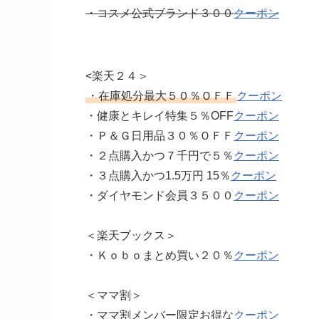
・コスメ公式ブランド３００
クーポン
<楽天２４＞
・在庫処分最大５０％ＯＦＦ
クーポン
・健康とキレイ特集５％OFF
クーポン
・Ｐ＆Ｇ日用品３０％ＯＦＦ
クーポン
・２点購入かつ７千円で５％
クーポン
・３点購入かつ1.5万円 15％
クーポン
・ダイヤモンド会員３５００
クーポン
＜楽天ブックス＞
・Ｋｏｂｏまとめ買い２０％
クーポン
＜ママ割＞
・ママ割メンバー限定お得な
クーポン