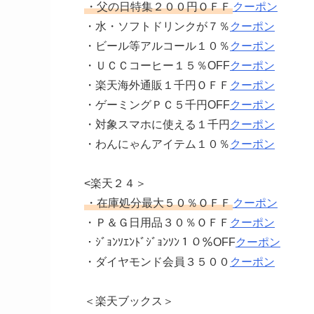
・父の日特集２００円ＯＦＦ
クーポン
・水・ソフトドリンクが７％
クーポン
・ビール等アルコール１０％
クーポン
・ＵＣＣコーヒー１５％OFF
クーポン
・楽天海外通販１千円ＯＦＦ
クーポン
・ゲーミングＰＣ５千円OFF
クーポン
・対象スマホに使える１千円
クーポン
・わんにゃんアイテム１０％
クーポン
<楽天２４＞
・在庫処分最大５０％ＯＦＦ
クーポン
・Ｐ＆Ｇ日用品３０％ＯＦＦ
クーポン
・ｼﾞｮﾝｿｴﾝﾄﾞｼﾞｮﾝｿﾝ１０％OFF
クーポン
・ダイヤモンド会員３５００
クーポン
＜楽天ブックス＞