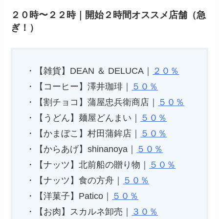
２０時〜２２時｜開始２時間オススメ店舗（急
ぎ！）
・【雑貨】DEAN ＆ DELUCA｜
２０％
・【コーヒー】澤井珈琲｜
５０％
・【割チョコ】蒲屋忠兵衛商店｜
５０％
・【うどん】麺屋どんまい｜
５０％
・【かまぼこ】村田蒲鉾店｜
５０％
・【からあげ】shinanoya｜
５０％
・【ナッツ】北前船の贈り物｜
５０％
・【ナッツ】食の方舟｜
５０％
・【洋菓子】Patico｜
５０％
・【お肉】スカルネ卸売｜
３０％