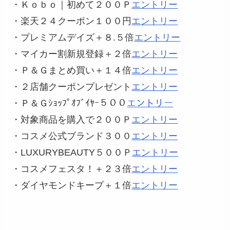
・Ｋｏｂｏ｜初めて２００Ｐ
エントリー
・楽天２４クーポン１００円
エントリー
・プレミアムデイズ＋８.５倍
エントリー
・マイカー割新規登録＋２倍
エントリー
・Ｐ＆Ｇまとめ買い＋１４倍
エントリー
・２店舗クーポンプレゼント
エントリー
・Ｐ＆Ｇｼｮｯﾌﾟｵﾌﾞｲﾔｰ５００
エントリー
・対象商品を購入で２００Ｐ
エントリー
・コスメ公式ブランド３００
エントリー
・LUXURYBEAUTY５００Ｐ
エントリー
・コスメフェスタ！＋２３倍
エントリー
・ダイヤモンドキープ＋１倍
エントリー