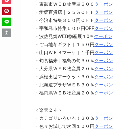
・東御市ＷＥＢ物産展５００
クーポン
・愛媛百貨店｜２５％ＯＦＦ
クーポン
・今治市特集３００円ＯＦＦ
クーポン
・宇和島市特集５００円OFF
クーポン
・波佐見焼WEB物産展１0％
クーポン
・ご当地冬ギフト｜１５０円
クーポン
・山口ＷＥＢマーケ｜１千円
クーポン
・旬食福来｜福島の旬３０％
クーポン
・大分県ＷＥＢ物産展２０％
クーポン
・浜松出世マーケット３０％
クーポン
・北海道プラザＷＥＢ３０％
クーポン
・福岡県ＷＥＢ物産展２０％
クーポン
＜楽天２４＞
・カテゴリいろいろ！２０％
クーポン
・色々お試しで次回１００円
クーポン