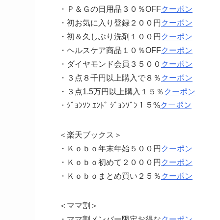
・Ｐ＆Ｇの日用品３０％OFF
クーポン
・初お気に入り登録２００円
クーポン
・初＆久しぶり洗剤１００円
クーポン
・ヘルスケア商品１０％OFF
クーポン
・ダイヤモンド会員３５００
クーポン
・３点８千円以上購入で８％
クーポン
・３点1.5万円以上購入１５％
クーポン
・ｼﾞｮﾝｿﾝ ｴﾝﾄﾞ ｼﾞｮﾝｿﾞﾝ１５%
クーポン
＜楽天ブックス＞
・Ｋｏｂｏ年末年始５００円
クーポン
・Ｋｏｂｏ初めて２０００円
クーポン
・Ｋｏｂｏまとめ買い２５％
クーポン
＜ママ割＞
・ママ割メンバー限定お得な
クーポン