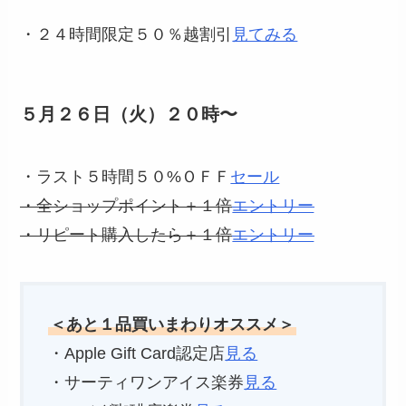
・２４時間限定５０％越割引
見てみる
５月２６日（火）２０時〜
・ラスト５時間５０%ＯＦＦ
セール
・全ショップポイント＋１倍
エントリー
・リピート購入したら＋１倍
エントリー
＜あと１品買いまわりオススメ＞
・Apple Gift Card認定店
見る
・サーティワンアイス楽券
見る