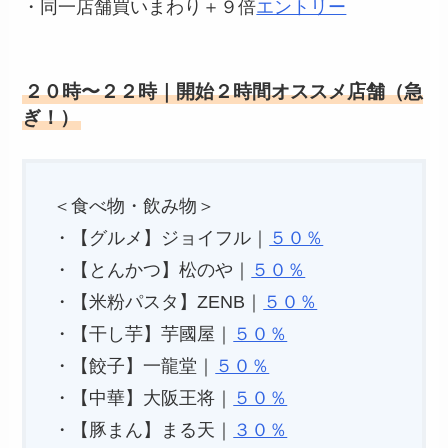
・同一店舗買いまわり＋９倍
エントリー
２０時〜２２時｜開始２時間オススメ店舗（急
ぎ！）
＜食べ物・飲み物＞
・【グルメ】ジョイフル｜
５０％
・【とんかつ】松のや｜
５０％
・【米粉パスタ】ZENB｜
５０％
・【干し芋】芋國屋｜
５０％
・【餃子】一龍堂｜
５０％
・【中華】大阪王将｜
５０％
・【豚まん】まる天｜
３０％