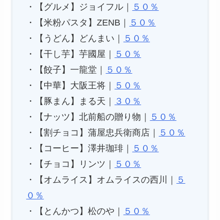
・【グルメ】ジョイフル｜
５０％
・【米粉パスタ】ZENB｜
５０％
・【うどん】どんまい｜
５０％
・【干し芋】芋國屋｜
５０％
・【餃子】一龍堂｜
５０％
・【中華】大阪王将｜
５０％
・【豚まん】まる天｜
３０％
・【ナッツ】北前船の贈り物｜
５０％
・【割チョコ】蒲屋忠兵衛商店｜
５０％
・【コーヒー】澤井珈琲｜
５０％
・【チョコ】リンツ｜
５０％
・【オムライス】オムライスの西川｜
５
０％
・【とんかつ】松のや｜
５０％