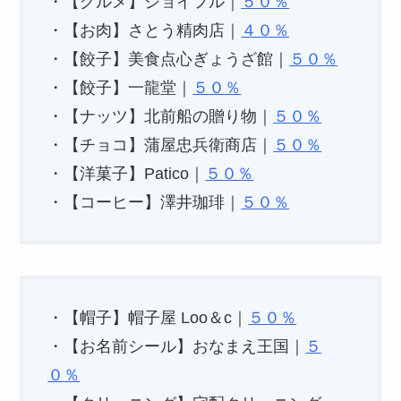
・【グルメ】ジョイフル｜
５０％
・【お肉】さとう精肉店｜
４０％
・【餃子】美食点心ぎょうざ館｜
５０％
・【餃子】一龍堂｜
５０％
・【ナッツ】北前船の贈り物｜
５０％
・【チョコ】蒲屋忠兵衛商店｜
５０％
・【洋菓子】Patico｜
５０％
・【コーヒー】澤井珈琲｜
５０％
・【帽子】帽子屋 Loo＆c｜
５０％
・【お名前シール】おなまえ王国｜
５
０％