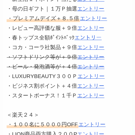
・母の日ギフト｜１万Ｐ抽選
エントリー
・プレミアムデイズ＋８.５倍
エントリー
・レビュー高評価な服＋９倍
エントリー
・春トップス全額ﾎﾟｲﾝﾄﾊﾞｯｸ
エントリー
・コカ・コーラ社製品＋９倍
エントリー
・ソフトドリンク等が＋９倍
エントリー
・ビール・発泡酒等が＋４倍
エントリー
・LUXURYBEAUTY３００Ｐ
エントリー
・ビジネス割ポイント＋４倍
エントリー
・スタートボーナス！１千Ｐ
エントリー
＜楽天２４＞
・１００名に５０００円OFF
エントリー
・LION商品両方購入２００P
エントリー