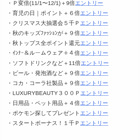
・Ｐ変倍(11/1〜12/1)＋9倍
エントリー
・育児の日｜ポイント＋６倍
エントリー
・クリスマス大抽選会５千Ｐ
エントリー
・秋のキッズﾌｧｯｼｮﾝが＋９倍
エントリー
・秋トップス全ポイント還元
エントリー
・ｲﾝﾅｰ＆ルームウェア＋４倍
エントリー
・ソフトドリンクなど＋11倍
エントリー
・ビール・発泡酒など＋９倍
エントリー
・コカ・コーラ社製品＋９倍
エントリー
・LUXURYBEAUTY３００Ｐ
エントリー
・日用品・ペット用品＋４倍
エントリー
・ポケモン探してプレゼント
エントリー
・スタートボーナス！１千Ｐ
エントリー