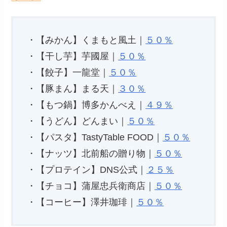
・【みかん】くまもと風土｜
５０％
・【干し芋】芋國屋｜
５０％
・【餃子】一龍堂｜
５０％
・【豚まん】まる天｜
３０％
・【もつ鍋】博多かんべえ｜
４９％
・【うどん】どんまい｜
５０％
・【パスタ】TastyTable FOOD｜
５０％
・【ナッツ】北前船の贈り物｜
５０％
・【プロテイン】DNS公式｜
２５％
・【チョコ】蒲屋忠兵衛商店｜
５０％
・【コーヒー】澤井珈琲｜
５０％