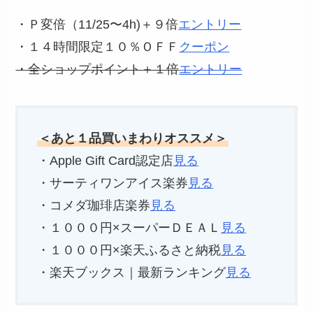
・Ｐ変倍（11/25〜4h)＋９倍
エントリー
・１４時間限定１０％ＯＦＦ
クーポン
・全ショップポイント＋１倍
エントリー
＜あと１品買いまわりオススメ＞
・Apple Gift Card認定店
見る
・サーティワンアイス楽券
見る
・コメダ珈琲店楽券
見る
・１０００円×スーパーＤＥＡＬ
見る
・１０００円×楽天ふるさと納税
見る
・楽天ブックス｜最新ランキング
見る