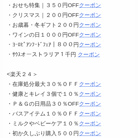
・おせち特集｜３５０円OFF
クーポン
・クリスマス｜２００円OFF
クーポン
・お歳暮・冬ギフト２００円
クーポン
・ワインの日１０００円OFF
クーポン
・ﾖｰﾛﾋﾟｱﾝﾌｰﾄﾞﾌｪｱ｜８００円
クーポン
・ｻｳｽオーストラリア１千円
クーポン
<楽天２４＞
・在庫処分最大３０％ＯＦＦ
クーポン
・健康とキレイ３個で１０％
クーポン
・Ｐ＆Ｇの日用品３０％OFF
クーポン
・バスアイテム１０％ＯＦＦ
クーポン
・ミルクやベビーケア１０％
クーポン
・初か久しぶり購入５００円
クーポン