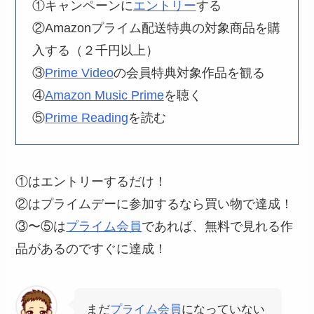
①キャンペーンに
エントリー
する
②Amazonプライム配送特典の対象商品を購
入する（２千円以上）
③
Prime Video
の会員特典対象作品を観る
④
Amazon Music Prime
を聴く
⑤
Prime Reading
を読む
①はエントリーするだけ！
②はプライムデーに参加するなら買い物で達成！
③〜⑤は
プライム会員
であれば、無料で見れる作
品があるのですぐに達成！
まだ
プライム会員
になっていない