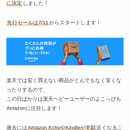
に決定
しました！
先行セールは7/11
からスタートします！
楽天では安く買えない商品がとんでもなく安くな
ったりするので、
この日ばかりは楽天ヘビーユーザーのよこっぴも
Amazonに注目します！
過去には
Amazon EchoやKindleが半額
近くなるこ