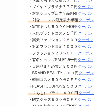
・何度でも使える最大２千円
クーポン
・ダイヤ・プラチナ７７７円
クーポン
・対象ショップ店内全品割引
クーポン
・対象アイテム限定最大半額
クーポン
・家電まつり５０００円OFF
クーポン
・人気ブランドコスメ１千円
クーポン
・楽天ファッション２５００
クーポン
・対象ブランド限定４０００
クーポン
・ファッション２０％ＯＦＦ
クーポン
・有名ショップSALE1.5千円
クーポン
・日用品まとめ買い３００円
クーポン
・BRAND BEAUTY ３００円
クーポン
・韓国コスメ５００円ＯＦＦ
クーポン
・FLASH COUPON２５００
クーポン
・くらしにプラス＋４００円
クーポン
・防災グッズ５００円ＯＦＦ
クーポン